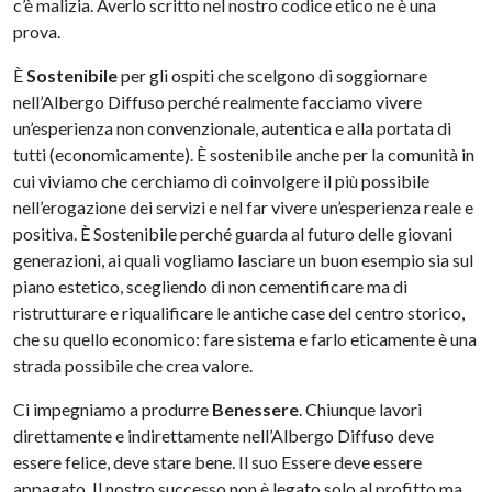
c’è malizia. Averlo scritto nel nostro codice etico ne è una
prova.
È
Sostenibile
per gli ospiti che scelgono di soggiornare
nell’Albergo Diffuso perché realmente facciamo vivere
un’esperienza non convenzionale, autentica e alla portata di
tutti (economicamente). È sostenibile anche per la comunità in
cui viviamo che cerchiamo di coinvolgere il più possibile
nell’erogazione dei servizi e nel far vivere un’esperienza reale e
positiva. È Sostenibile perché guarda al futuro delle giovani
generazioni, ai quali vogliamo lasciare un buon esempio sia sul
piano estetico, scegliendo di non cementificare ma di
ristrutturare e riqualificare le antiche case del centro storico,
che su quello economico: fare sistema e farlo eticamente è una
strada possibile che crea valore.
Ci impegniamo a produrre
Benessere
. Chiunque lavori
direttamente e indirettamente nell’Albergo Diffuso deve
essere felice, deve stare bene. Il suo Essere deve essere
appagato. Il nostro successo non è legato solo al profitto ma