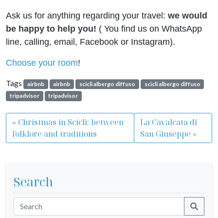
Ask us for anything regarding your travel:
we would
be happy to help you!
( You find us on WhatsApp
line, calling, email, Facebook or Instagram).
Choose your room
!
Tags
airbnb
airbnb
scicli albergo diffuso
scicli albergo diffuso
tripadvisor
tripadvisor
Christmas in Scicli: between
La Cavalcata di
folklore and traditions
San Giuseppe
Search