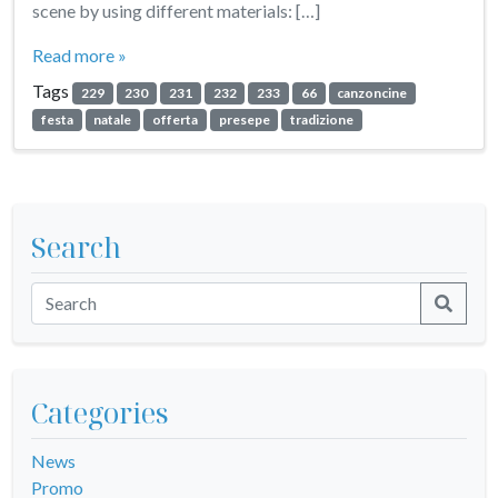
scene by using different materials: […]
Read more »
Tags
229
230
231
232
233
66
canzoncine
festa
natale
offerta
presepe
tradizione
Search
Categories
News
Promo