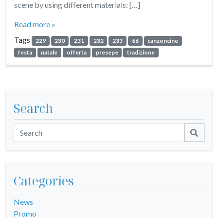
scene by using different materials: […]
Read more »
Tags
229
230
231
232
233
66
canzoncine
festa
natale
offerta
presepe
tradizione
Search
Categories
News
Promo