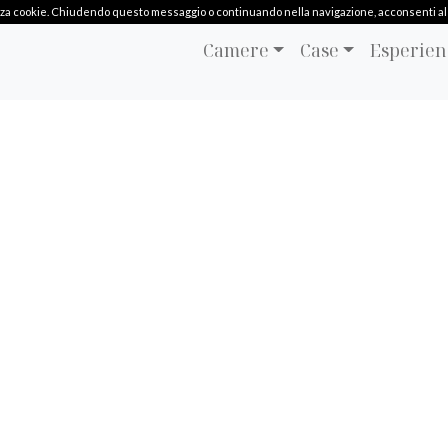
ilizza cookie. Chiudendo questo messaggio o continuando nella navigazione, acconsenti al l
Camere
Case
Esperien