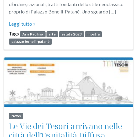
d’ordine, razionali, tratti fondanti dello stile neoclassico
proprio di Palazzo Bonelli-Patané. Uno sguardo […]
Leggi tutto »
Tags
Aria Paolino
arte
estate 2023
mostra
palazzo bonelli-patané
News
Le Vie dei Tesori arrivano nelle
città dell’Ospitalità Diffusa