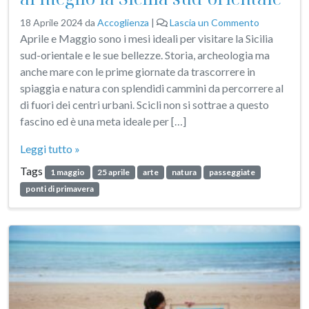
18 Aprile 2024
da
Accoglienza
|
Lascia un Commento
Aprile e Maggio sono i mesi ideali per visitare la Sicilia
sud-orientale e le sue bellezze. Storia, archeologia ma
anche mare con le prime giornate da trascorrere in
spiaggia e natura con splendidi cammini da percorrere al
di fuori dei centri urbani. Scicli non si sottrae a questo
fascino ed è una meta ideale per […]
Leggi tutto »
Tags
1 maggio
25 aprile
arte
natura
passeggiate
ponti di primavera