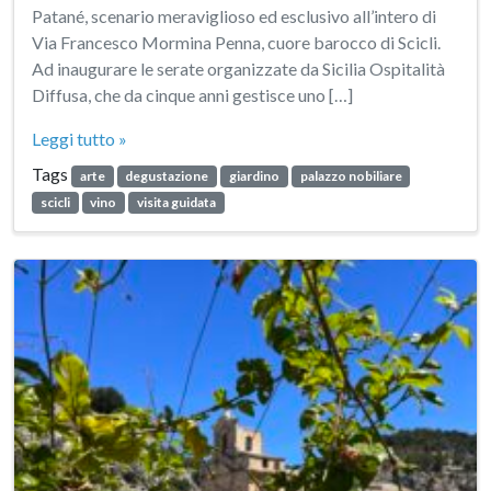
Patané, scenario meraviglioso ed esclusivo all’intero di
Via Francesco Mormina Penna, cuore barocco di Scicli.
Ad inaugurare le serate organizzate da Sicilia Ospitalità
Diffusa, che da cinque anni gestisce uno […]
Leggi tutto »
Tags
arte
degustazione
giardino
palazzo nobiliare
scicli
vino
visita guidata