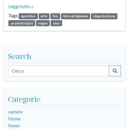
Leggi tutto »
Tags
aperitivo
arte
bio
birra artigianale
degustazione
prodotti tipici
vegan
vino
Search
Categorie
camere
Home
News