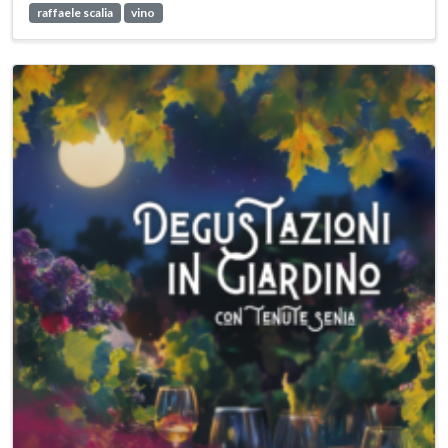
raffaele scalia
vino