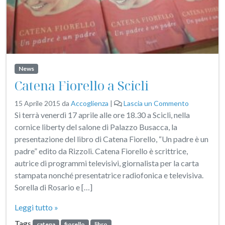
News
Catena Fiorello a Scicli
15 Aprile 2015
da
Accoglienza
|
Lascia un Commento
Si terrà venerdì 17 aprile alle ore 18.30 a Scicli, nella
cornice liberty del salone di Palazzo Busacca, la
presentazione del libro di Catena Fiorello, “Un padre è un
padre” edito da Rizzoli. Catena Fiorello è scrittrice,
autrice di programmi televisivi, giornalista per la carta
stampata nonché presentatrice radiofonica e televisiva.
Sorella di Rosario e […]
Leggi tutto »
Tags
catena
fiorello
libro