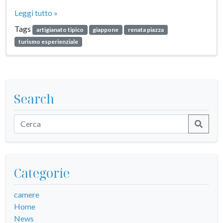
Leggi tutto »
Tags
artigianato tipico
giappone
renata piazza
turismo esperienziale
Search
Categorie
camere
Home
News