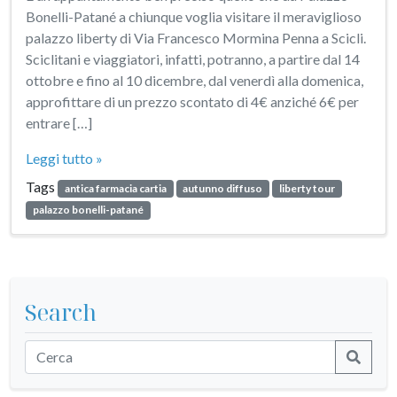
Bonelli-Patané a chiunque voglia visitare il meraviglioso
palazzo liberty di Via Francesco Mormina Penna a Scicli.
Sciclitani e viaggiatori, infatti, potranno, a partire dal 14
ottobre e fino al 10 dicembre, dal venerdì alla domenica,
approfittare di un prezzo scontato di 4€ anziché 6€ per
entrare […]
Leggi tutto »
Tags
antica farmacia cartia
autunno diffuso
liberty tour
palazzo bonelli-patané
Search