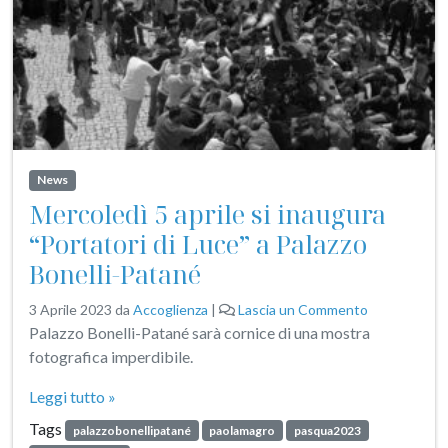
News
Mercoledì 5 aprile si inaugura
“Portatori di Luce” a Palazzo
Bonelli-Patané
3 Aprile 2023
da
Accoglienza
|
Lascia un Commento
Palazzo Bonelli-Patané sarà cornice di una mostra
fotografica imperdibile.
Leggi tutto »
Tags
palazzobonellipatané
paolamagro
pasqua2023