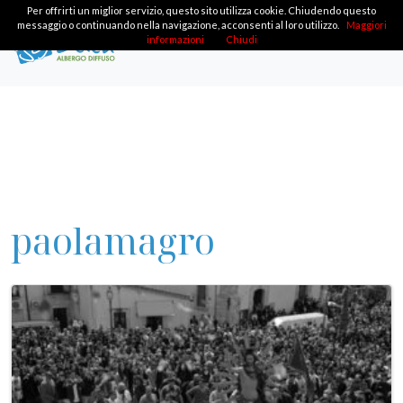
Per offrirti un miglior servizio, questo sito utilizza cookie. Chiudendo questo
messaggio o continuando nella navigazione, acconsenti al loro utilizzo.
Maggiori
informazioni
Chiudi
paolamagro