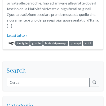
private alle parrochie, fino ad arrivare alle grotte dove il
fascino della Natività si riveste di significati originali.
Questa tradizione secolare prende mossa da quello che,
sicuramente, è uno dei presepi più rappresentativi d’Italia,
[…]
Leggi tutto »
Tags
famiglie
grotte
la via dei presepi
presepi
scicli
Search
Categorie