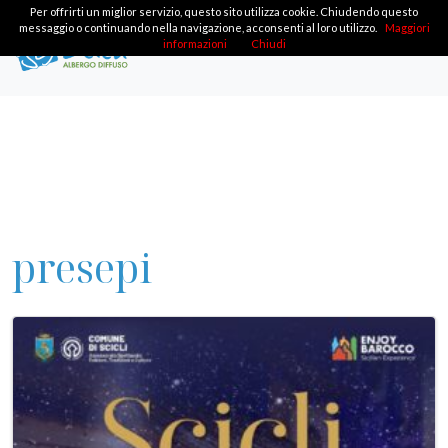
Per offrirti un miglior servizio, questo sito utilizza cookie. Chiudendo questo
messaggio o continuando nella navigazione, acconsenti al loro utilizzo.
Maggiori
informazioni
Chiudi
presepi