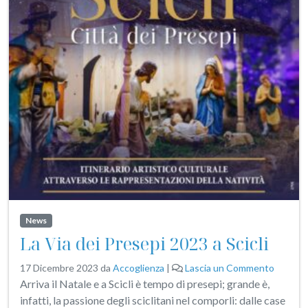
News
La Via dei Presepi 2023 a Scicli
17 Dicembre 2023
da
Accoglienza
|
Lascia un Commento
Arriva il Natale e a Scicli è tempo di presepi; grande è,
infatti, la passione degli sciclitani nel comporli: dalle case