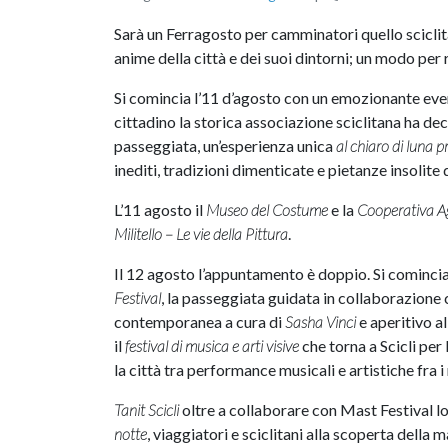
Sarà un Ferragosto per camminatori quello sciclitan
anime della città e dei suoi dintorni; un modo per 
Si comincia l’11 d’agosto con un emozionante eve
cittadino la storica associazione sciclitana ha dec
passeggiata, un’esperienza unica
al chiaro di luna p
inediti, tradizioni dimenticate e pietanze insolit
L’11 agosto il
Museo del Costume
e la
Cooperativa A
Militello – Le vie della Pittura
.
Il 12 agosto l’appuntamento è doppio. Si cominci
Festival
, la passeggiata guidata in collaborazione
contemporanea a cura di
Sasha Vinci
e aperitivo a
il
festival di musica e arti visive
che torna a Scicli per
la città tra performance musicali e artistiche 
Tanit Scicli
oltre a collaborare con Mast Festival lo
notte
, viaggiatori e sciclitani alla scoperta della m