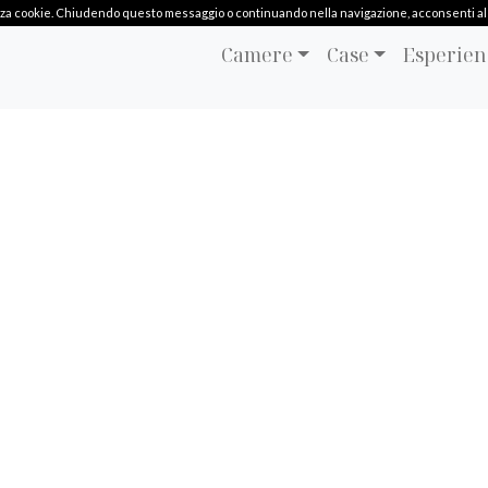
ilizza cookie. Chiudendo questo messaggio o continuando nella navigazione, acconsenti al l
Camere
Case
Esperien