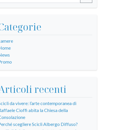
Categorie
camere
Home
News
Promo
Articoli recenti
Scicli da vivere: l’arte contemporanea di
Raffaele Cioffi abita la Chiesa della
Consolazione
Perché scegliere Scicli Albergo Diffuso?