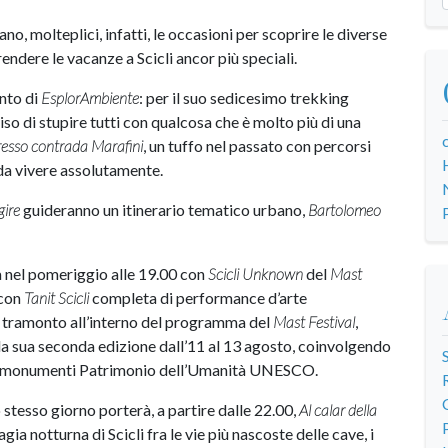
o, molteplici, infatti, le occasioni per scoprire le diverse
rendere le vacanze a Scicli ancor più speciali.
nto di
EsplorAmbiente
: per il suo sedicesimo trekking
iso di stupire tutti con qualcosa che è molto più di una
resso
contrada Marafini
, un tuffo nel passato con percorsi
e da vivere assolutamente.
gire
guideranno un itinerario tematico urbano,
Bartolomeo
a nel pomeriggio alle 19.00 con
Scicli Unknown
del
Mast
 con
Tanit Scicli
completa di performance d’arte
l tramonto all’interno del programma del
Mast Festival
,
 la sua seconda edizione dall’11 al 13 agosto, coinvolgendo
fra i monumenti Patrimonio dell’Umanità UNESCO.
 stesso giorno porterà, a partire dalle 22.00,
Al calar della
agia notturna di Scicli fra le vie più nascoste delle cave, i