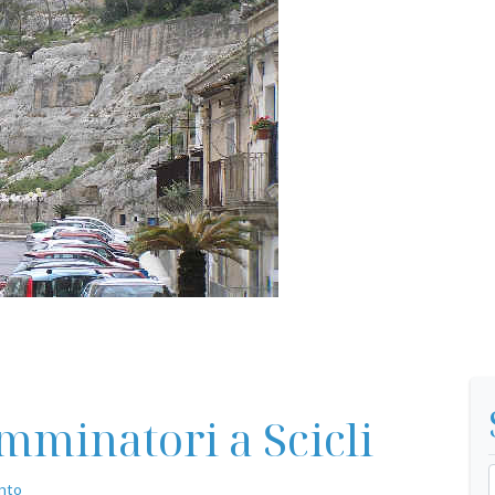
mminatori a Scicli
nto