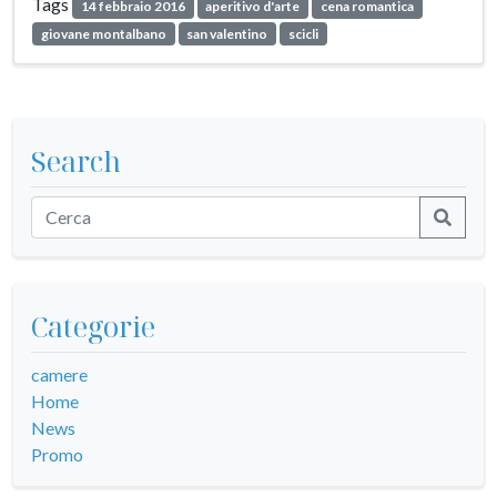
Tags
14 febbraio 2016
aperitivo d'arte
cena romantica
giovane montalbano
san valentino
scicli
Search
Categorie
camere
Home
News
Promo