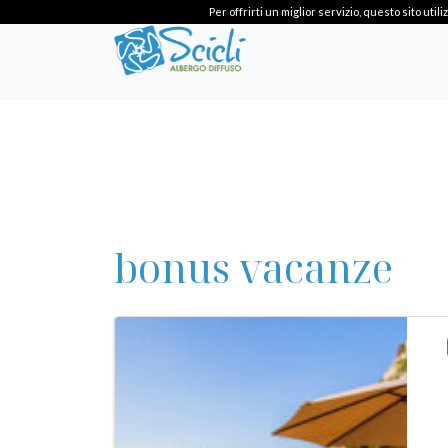
Per offrirti un miglior servizio, questo sito ut
bonus vacanze