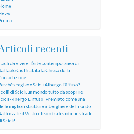
Home
News
Promo
Articoli recenti
Scicli da vivere: l’arte contemporanea di
Raffaele Cioffi abita la Chiesa della
Consolazione
Perché scegliere Scicli Albergo Diffuso?
I colli di Scicli, un mondo tutto da scoprire
Scicli Albergo Diffuso: Premiato come una
delle migliori strutture alberghiere del mondo
Rafforzate il Vostro Team tra le antiche strade
i Scicli!