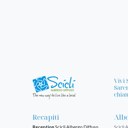
Vivi 
Sarem
chiam
Recapiti
Albe
Reception
Scicli Albergo Diffuso
Scicli 