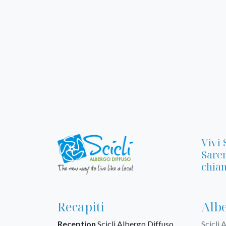
Vivi 
Sarem
chiam
Recapiti
Albe
Reception
Scicli Albergo Diffuso
Scicli 