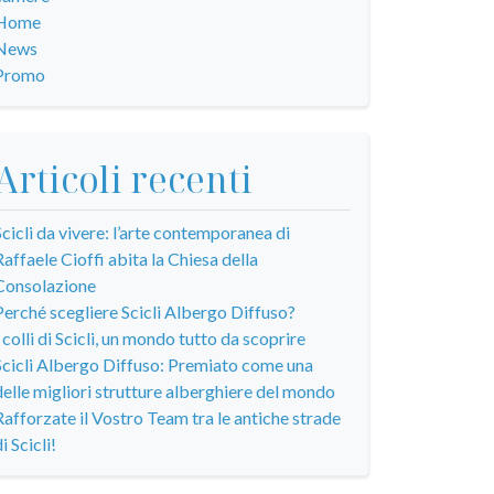
Home
News
Promo
Articoli recenti
Scicli da vivere: l’arte contemporanea di
Raffaele Cioffi abita la Chiesa della
Consolazione
Perché scegliere Scicli Albergo Diffuso?
I colli di Scicli, un mondo tutto da scoprire
Scicli Albergo Diffuso: Premiato come una
delle migliori strutture alberghiere del mondo
Rafforzate il Vostro Team tra le antiche strade
i Scicli!