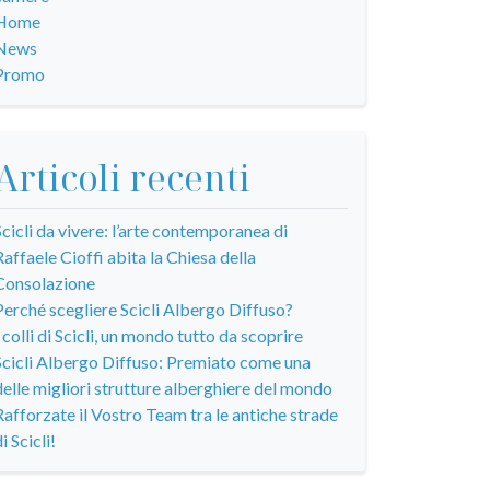
Home
News
Promo
Articoli recenti
Scicli da vivere: l’arte contemporanea di
Raffaele Cioffi abita la Chiesa della
Consolazione
Perché scegliere Scicli Albergo Diffuso?
I colli di Scicli, un mondo tutto da scoprire
Scicli Albergo Diffuso: Premiato come una
delle migliori strutture alberghiere del mondo
Rafforzate il Vostro Team tra le antiche strade
i Scicli!