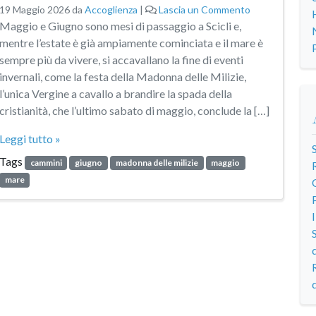
19 Maggio 2026
da
Accoglienza
|
Lascia un Commento
Maggio e Giugno sono mesi di passaggio a Scicli e,
mentre l’estate è già ampiamente cominciata e il mare è
sempre più da vivere, si accavallano la fine di eventi
invernali, come la festa della Madonna delle Milizie,
l’unica Vergine a cavallo a brandire la spada della
cristianità, che l’ultimo sabato di maggio, conclude la […]
Leggi tutto »
Tags
cammini
giugno
madonna delle milizie
maggio
mare
d