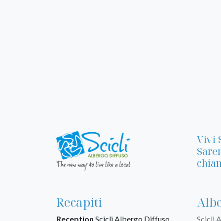
Vivi 
Sarem
chiam
Recapiti
Albe
Reception
Scicli Albergo Diffuso
Scicli 