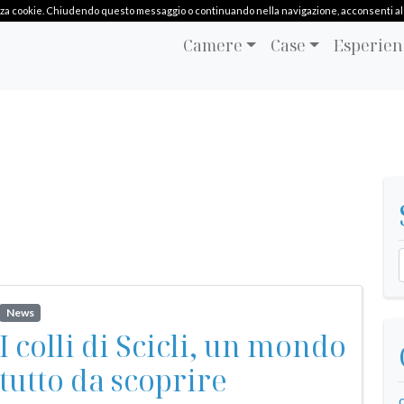
ilizza cookie. Chiudendo questo messaggio o continuando nella navigazione, acconsenti al l
Camere
Case
Esperien
News
I colli di Scicli, un mondo
tutto da scoprire