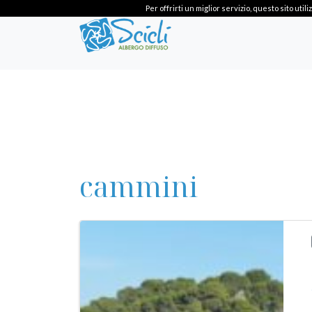
Per offrirti un miglior servizio, questo sito ut
cammini