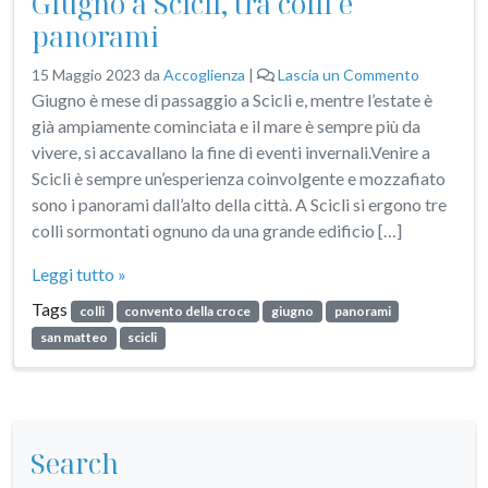
Giugno a Scicli, tra colli e
panorami
15 Maggio 2023
da
Accoglienza
|
Lascia un Commento
Giugno è mese di passaggio a Scicli e, mentre l’estate è
già ampiamente cominciata e il mare è sempre più da
vivere, si accavallano la fine di eventi invernali.Venire a
Scicli è sempre un’esperienza coinvolgente e mozzafiato
sono i panorami dall’alto della città. A Scicli si ergono tre
colli sormontati ognuno da una grande edificio […]
Leggi tutto »
Tags
colli
convento della croce
giugno
panorami
san matteo
scicli
Search