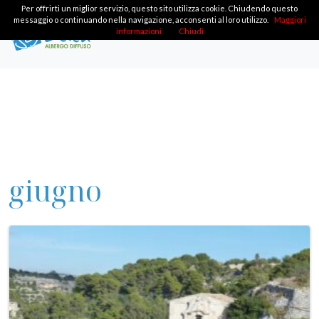
Per offrirti un miglior servizio, questo sito utilizza cookie. Chiudendo questo
messaggio o continuando nella navigazione, acconsenti al loro utilizzo.
Maggiori
informazioni
Chiudi
giugno