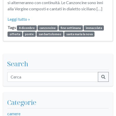
si alterneranno con continuità. Le Canzoncine sono inni
alla Vergine composti e cantati in dialetto siciliano […]
Leggi tutto »
Tags
8 dicembre
canzoncine
fine settimana
immacolata
offerta
ponte
san bartolomeo
santa maria la nova
Search
Categorie
camere