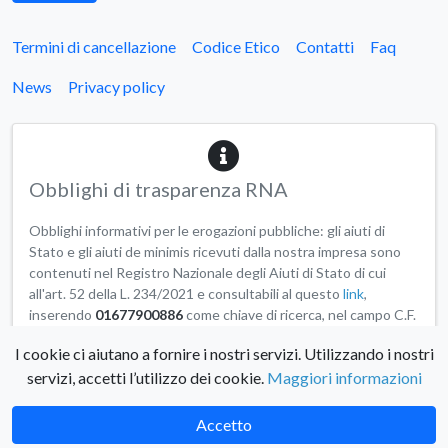
Termini di cancellazione
Codice Etico
Contatti
Faq
News
Privacy policy
Obblighi di trasparenza RNA
Obblighi informativi per le erogazioni pubbliche: gli aiuti di
Stato e gli aiuti de minimis ricevuti dalla nostra impresa sono
contenuti nel Registro Nazionale degli Aiuti di Stato di cui
all'art. 52 della L. 234/2021 e consultabili al questo
link
,
inserendo
01677900886
come chiave di ricerca, nel campo C.F.
Beneficiario.
I cookie ci aiutano a fornire i nostri servizi. Utilizzando i nostri
servizi, accetti l’utilizzo dei cookie.
Maggiori informazioni
© 2026 - Scicli Albergo Diffuso
Prenota ora!
Accetto
Made by
creattica <web agency />