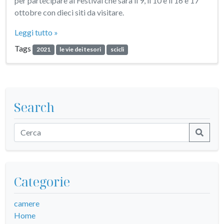
per partecipare al Festival che sarà il 9, il 10 e il 16 e 17
ottobre con dieci siti da visitare.
Leggi tutto »
Tags
2021
le vie dei tesori
scicli
Search
Categorie
camere
Home