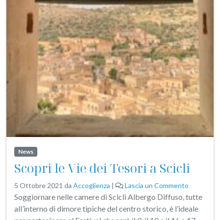
News
Scopri le Vie dei Tesori a Scicli
5 Ottobre 2021
da
Accoglienza
|
Lascia un Commento
Soggiornare nelle camere di Scicli Albergo Diffuso, tutte
all’interno di dimore tipiche del centro storico, è l’ideale