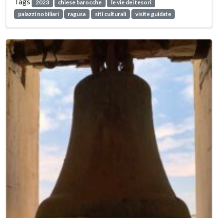
Tags
2023
chiese barocche
le vie dei tesori
palazzi nobiliari
ragusa
siti culturali
visite guidate