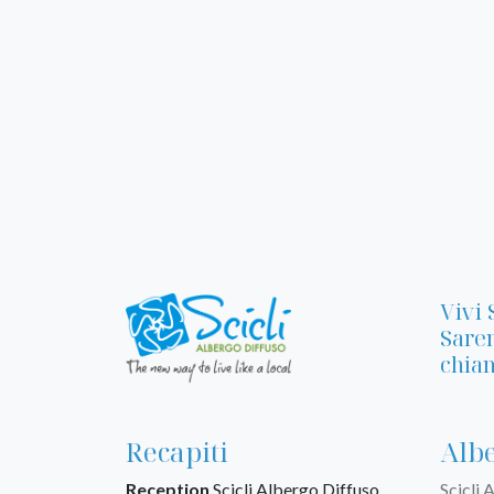
Vivi 
Sarem
chiam
Recapiti
Albe
Reception
Scicli Albergo Diffuso
Scicli 