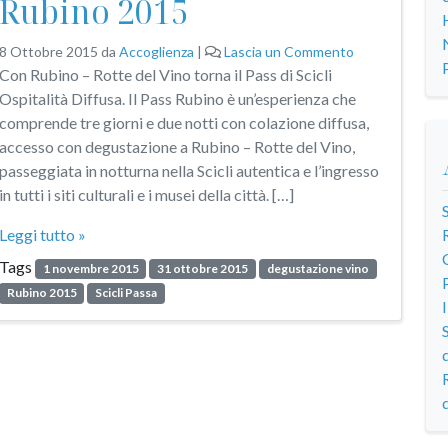
Rubino 2015
8 Ottobre 2015
da
Accoglienza
|
Lascia un Commento
Con Rubino – Rotte del Vino torna il Pass di Scicli
Ospitalità Diffusa. Il Pass Rubino è un’esperienza che
comprende tre giorni e due notti con colazione diffusa,
accesso con degustazione a Rubino – Rotte del Vino,
passeggiata in notturna nella Scicli autentica e l’ingresso
in tutti i siti culturali e i musei della città. […]
Leggi tutto »
Tags
1 novembre 2015
31 ottobre 2015
degustazione vino
Rubino 2015
Scicli Passa
d