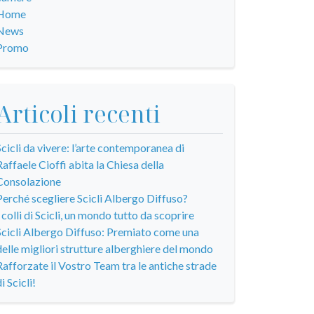
Home
News
Promo
Articoli recenti
Scicli da vivere: l’arte contemporanea di
Raffaele Cioffi abita la Chiesa della
Consolazione
Perché scegliere Scicli Albergo Diffuso?
I colli di Scicli, un mondo tutto da scoprire
Scicli Albergo Diffuso: Premiato come una
delle migliori strutture alberghiere del mondo
Rafforzate il Vostro Team tra le antiche strade
i Scicli!