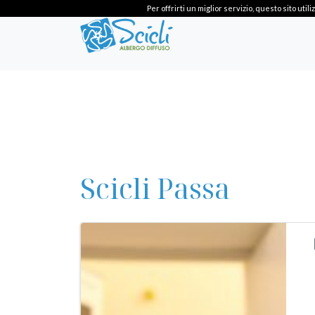
Per offrirti un miglior servizio, questo sito ut
Scicli Passa