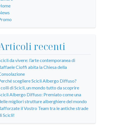
Home
News
Promo
Articoli recenti
Scicli da vivere: l’arte contemporanea di
Raffaele Cioffi abita la Chiesa della
Consolazione
Perché scegliere Scicli Albergo Diffuso?
I colli di Scicli, un mondo tutto da scoprire
Scicli Albergo Diffuso: Premiato come una
delle migliori strutture alberghiere del mondo
Rafforzate il Vostro Team tra le antiche strade
i Scicli!