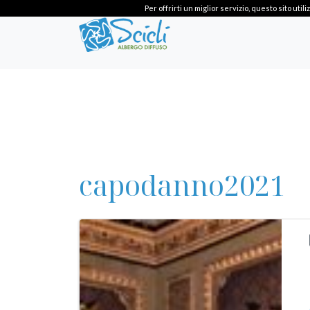
Per offrirti un miglior servizio, questo sito ut
capodanno2021