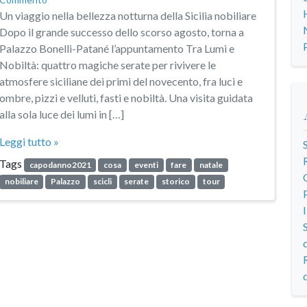
Un viaggio nella bellezza notturna della Sicilia nobiliare
Dopo il grande successo dello scorso agosto, torna a
Palazzo Bonelli-Patané l’appuntamento Tra Lumi e
Nobiltà: quattro magiche serate per rivivere le
atmosfere siciliane dei primi del novecento, fra luci e
ombre, pizzi e velluti, fasti e nobiltà. Una visita guidata
alla sola luce dei lumi in […]
Leggi tutto »
Tags
capodanno2021
cosa
eventi
fare
natale
nobiliare
Palazzo
scicli
serate
storico
tour
d