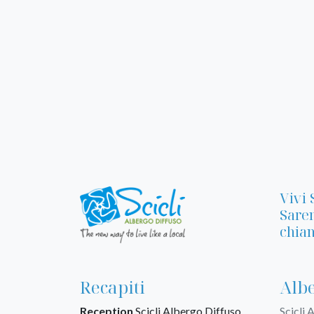
Vivi 
Sarem
chiam
Recapiti
Albe
Reception
Scicli Albergo Diffuso
Scicli 