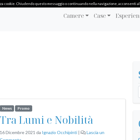
ilizza cookie. Chiudendo questo messaggio o continuando nella navigazione, acconsenti al l
Camere
Case
Esperien
News
Promo
Tra Lumi e Nobilità
16 Dicembre 2021
da
Ignazio Occhipinti
|
Lascia un
Commento