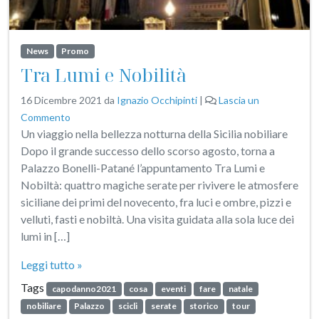
News
Promo
Tra Lumi e Nobilità
16 Dicembre 2021
da
Ignazio Occhipinti
|
Lascia un
Commento
Un viaggio nella bellezza notturna della Sicilia nobiliare
Dopo il grande successo dello scorso agosto, torna a
Palazzo Bonelli-Patané l’appuntamento Tra Lumi e
Nobiltà: quattro magiche serate per rivivere le atmosfere
siciliane dei primi del novecento, fra luci e ombre, pizzi e
velluti, fasti e nobiltà. Una visita guidata alla sola luce dei
lumi in […]
Leggi tutto »
Tags
capodanno2021
cosa
eventi
fare
natale
nobiliare
Palazzo
scicli
serate
storico
tour