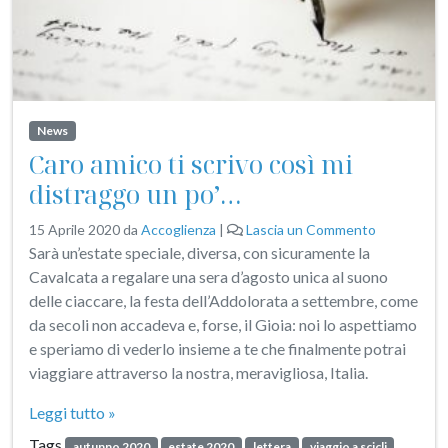
News
Caro amico ti scrivo così mi
distraggo un po’…
15 Aprile 2020
da
Accoglienza
|
Lascia un Commento
Sarà un’estate speciale, diversa, con sicuramente la
Cavalcata a regalare una sera d’agosto unica al suono
delle ciaccare, la festa dell’Addolorata a settembre, come
da secoli non accadeva e, forse, il Gioia: noi lo aspettiamo
e speriamo di vederlo insieme a te che finalmente potrai
viaggiare attraverso la nostra, meravigliosa, Italia.
Leggi tutto »
Tags
autunno 2020
estate 2020
lettera
viaggio a scicli