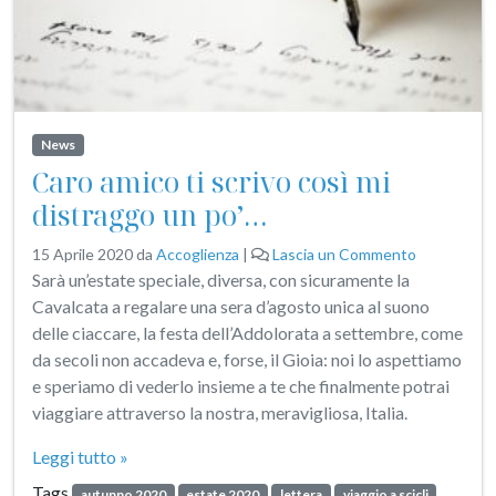
News
Caro amico ti scrivo così mi
distraggo un po’…
15 Aprile 2020
da
Accoglienza
|
Lascia un Commento
Sarà un’estate speciale, diversa, con sicuramente la
Cavalcata a regalare una sera d’agosto unica al suono
delle ciaccare, la festa dell’Addolorata a settembre, come
da secoli non accadeva e, forse, il Gioia: noi lo aspettiamo
e speriamo di vederlo insieme a te che finalmente potrai
viaggiare attraverso la nostra, meravigliosa, Italia.
Leggi tutto »
Tags
autunno 2020
estate 2020
lettera
viaggio a scicli